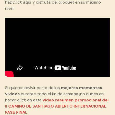
haz
click
aquí
y disfruta del croquet en su máximo
nivel:
Si quieres revivir parte de los
mejores momentos
vividos
durante todo el fin de semana ¡no dudes en
hacer
click
en este
video resumen promocional del
II CAMINO DE SANTIAGO ABIERTO INTERNACIONAL
FASE FINAL