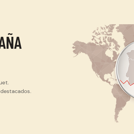
PAÑA
uet.
 destacados.