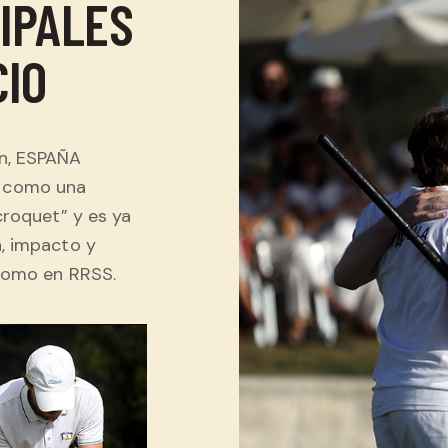
IPALES
CIO
ón, ESPAÑA
 como una
croquet” y es ya
, impacto y
 como en RRSS.